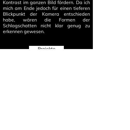
Kontrast im ganzen Bild fördern. Da ich
mich am Ende jedoch für einen tieferen
Blickpunkt der Kamera entschieden
habe, wären die Formen der
Schlagschatten nicht klar genug zu
erkennen gewesen.
Projekte
Spacebar Rapelli
Flüelistrasse 2
8400 Winterthur
Switzerland
+41 77 497 07